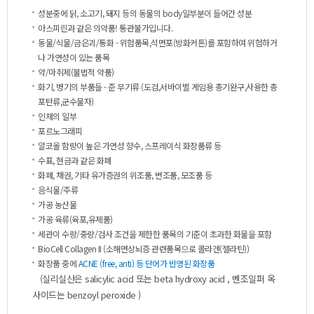
성분중에닭,소고기,돼지등의동물의body일부분이들어간성분
아스피린과같은의약품!통관불가입니다.
동물/식물/금은괴/통화-위험품목,석면포(방화커튼)를포함하여위험하거
나가연성이있는품목
약/마취제(불법적약품)
화기,병기의부품들-준무기류(도검,서바이벌게임용총기완구,사용한총
포탄류,군수물자)
인체의일부
포르노그래피
알코올함량이높은가연성향수,스프레이식화장품류등
수표,현금과같은화폐
화폐,채권,기타유가증권의위조품,변조품,모조품등
음식물/주류
가공농산물
가공육류(육포,유제품)
세관이수량/중량/검사조건을제한한품목의기준이초과한화물을포함
BioCellCollagenII(소해면상뇌증관련품목으로콜라겐(젤라틴))
화장품중에
ACNE(free,anti)등단어가반영된화장품
(실리실산은salicylicacid또는betahydroxyacid,벤조일퍼옥
사이드는benzoylperoxide)