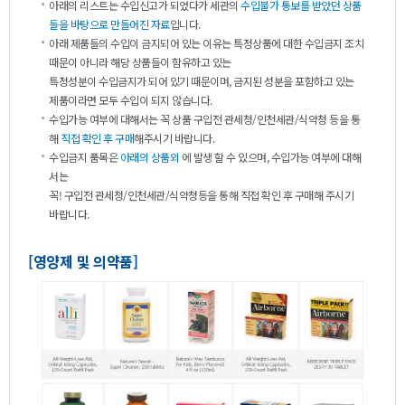
아래의리스트는수입신고가되었다가세관의
수입불가통보를받았던상품
들을바탕으로만들어진자료
입니다.
아래제품들의수입이금지되어있는이유는특정상품에대한수입금지조치
때문이아니라해당상품들이함유하고있는
특정성분이수입금지가되어있기때문이며,금지된성분을포함하고있는
제품이라면모두수입이되지않습니다.
수입가능여부에대해서는꼭상품구입전관세청/인천세관/식약청등을통
해
직접확인후구매
해주시기바랍니다.
수입금지품목은
아래의상품외
에발생할수있으며,수입가능여부에대해
서는
꼭!구입전관세청/인천세관/식약청등을통해직접확인후구매해주시기
바랍니다.
[영양제및의약품]