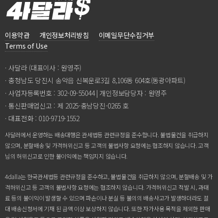
이용약관
개인정보처리방침
이메일무단수집거부
TermsofUse
·사달라(대표이사:원영주)
·충청남도당진시송악읍신복운로3길8,106동604호(동광아파트)
·사업자등록번호:302-09-55044|개인정보담당자:원영주
·통신판매업신고:제2025-충남당진-0265호
·대표전화:010-9719-1552
사달러에서운영하는배송대행은관세법등관련규정을준수합니다.불법물건을취급하지
않으며,분할배송및가격허위신고등고객의불법사항요청에는협조하지않습니다.고객
님의허위신고로인한불이익에는책임지지않습니다.
4dalla는한국관세법등관련규정을준수하고,불법물건을취급하지않으며,분할배송및가
격허위신고등고객의불법사항요청에는협조하지않습니다.가격허위신고적발시,과태
료등의불이익이발생할수있으며파손이나분실등불의의배송사고가발생하더라도절
대배송신청서에기재된금액이상보상하지않습니다.또한자가사용목적을제외한판매