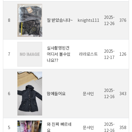
2025-
8
잘받았습니다~
knights111
376
12-26
실사촬영된건
2025-
7
어디서볼수있
라라로스트
126
12-17
나요??
2025-
6
맘에들어요
문샤인
343
12-16
와진짜빠르네
2025-
5
문샤인
358
요
12-16